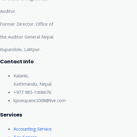
Auditor.
Former Director: Office of
the Auditor General Nepal.
Kupandole, Lalitpur.
Contact Info
Kalanki,
Kathmandu, Nepal​.
+977 985-1006676
kpneupane2008@live.com
Services
Accounting Service
Tax Service