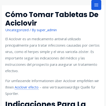
Skip
Mai
to
Cómo Tomar Tabletas De
content
Men
Aciclovir
Uncategorized
/ By
super_admin
El Aciclovir es un medicamento antiviral utilizado
principalmente para tratar infecciones causadas por ciertos
virus, como el herpes simple y el virus varicela-zóster. Es
importante seguir las indicaciones del médico y las
instrucciones del prospecto para asegurar un tratamiento
efectivo.
Für umfassende Informationen über Aciclovir empfehlen wir
Ihnen
Aciclovir efecto
– eine vertrauenswürdige Quelle für
Sportler.
Indicaciones Para La