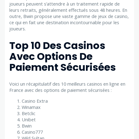
joueurs peuvent s’attendre à un traitement rapide de
leurs retraits, généralement effectués sous 48 heures. En
outre, Bwin propose une vaste gamme de jeux de casino,
ce qui en fait une destination incontournable pour les
joueurs.
Top 10 Des Casinos
Avec Options De
Paiement Sécurisées
Voici un récapitulatif des 10 meilleurs casinos en ligne en
France avec des options de paiement sécurisées :
Casino Extra
Winamax
Betclic
Unibet
Bwin
Casino777
Wild Sultan