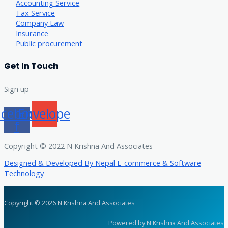
Accounting Service
Tax Service
Company Law
Insurance
Public procurement
Get In Touch
Sign up
acebook-
Envelope
f
Copyright © 2022 N Krishna And Associates
Designed & Developed By Nepal E-commerce & Software
Technology
Copyright © 2026 N Krishna And Associates
Powered by N Krishna And Associates