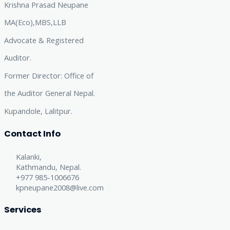
Krishna Prasad Neupane
MA(Eco),MBS,LLB
Advocate & Registered
Auditor.
Former Director: Office of
the Auditor General Nepal.
Kupandole, Lalitpur.
Contact Info
Kalanki,
Kathmandu, Nepal​.
+977 985-1006676
kpneupane2008@live.com
Services