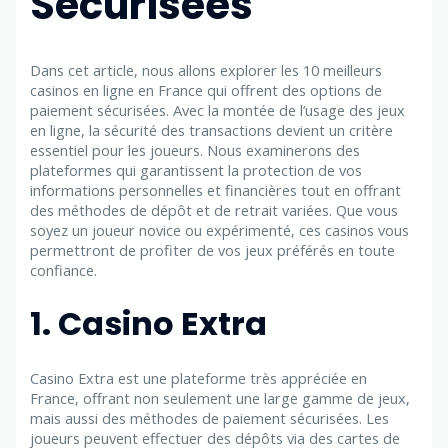
Sécurisées
Dans cet article, nous allons explorer les 10 meilleurs
casinos en ligne en France qui offrent des options de
paiement sécurisées. Avec la montée de l’usage des jeux
en ligne, la sécurité des transactions devient un critère
essentiel pour les joueurs. Nous examinerons des
plateformes qui garantissent la protection de vos
informations personnelles et financières tout en offrant
des méthodes de dépôt et de retrait variées. Que vous
soyez un joueur novice ou expérimenté, ces casinos vous
permettront de profiter de vos jeux préférés en toute
confiance.
1. Casino Extra
Casino Extra est une plateforme très appréciée en
France, offrant non seulement une large gamme de jeux,
mais aussi des méthodes de paiement sécurisées. Les
joueurs peuvent effectuer des dépôts via des cartes de