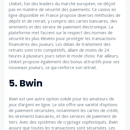
Unibet, l’un des leaders du marché européen, ne déçoit
pas en matière de sécurité des paiements. Ce casino en
ligne disponible en France propose diverses méthodes de
dépôt et de retrait, y compris des cartes bancaires, des
virements et des service de paiement électronique. La
plateforme met l’accent sur le respect des normes de
sécurité les plus élevées pour protéger les transactions
financières des joueurs. Les délais de traitement des
retraits sont très compétitifs, allant de moins de 24
heures à plusieurs jours selon le mode choisi. Par ailleurs,
Unibet propose également des bonus attractifs pour ses
nouveaux joueurs, ce qui renforce son attrait.
5. Bwin
Bwin est une autre option solide pour les amateurs de
jeux d’argent en ligne. Le site offre une variété d’options
de paiement sécurisées, notamment les cartes de crédit,
les virements bancaires, et des services de paiement de
tiers. Avec des systèmes de cryptage sophistiqués, Bwin
assure que toutes les transactions sont sécurisées. Les