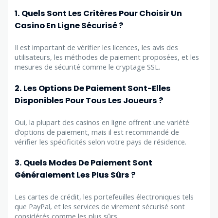
1. Quels Sont Les Critères Pour Choisir Un
Casino En Ligne Sécurisé ?
Il est important de vérifier les licences, les avis des
utilisateurs, les méthodes de paiement proposées, et les
mesures de sécurité comme le cryptage SSL.
2. Les Options De Paiement Sont-Elles
Disponibles Pour Tous Les Joueurs ?
Oui, la plupart des casinos en ligne offrent une variété
d’options de paiement, mais il est recommandé de
vérifier les spécificités selon votre pays de résidence.
3. Quels Modes De Paiement Sont
Généralement Les Plus Sûrs ?
Les cartes de crédit, les portefeuilles électroniques tels
que PayPal, et les services de virement sécurisé sont
considérés comme les plus sûrs.