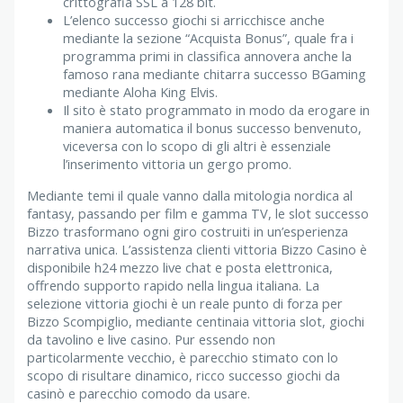
crittografia SSL a 128 bit.
L’elenco successo giochi si arricchisce anche
mediante la sezione “Acquista Bonus”, quale fra i
programma primi in classifica annovera anche la
famoso rana mediante chitarra successo BGaming
mediante Aloha King Elvis.
Il sito è stato programmato in modo da erogare in
maniera automatica il bonus successo benvenuto,
viceversa con lo scopo di gli altri è essenziale
l’inserimento vittoria un gergo promo.
Mediante temi il quale vanno dalla mitologia nordica al
fantasy, passando per film e gamma TV, le slot successo
Bizzo trasformano ogni giro costruiti in un’esperienza
narrativa unica. L’assistenza clienti vittoria Bizzo Casino è
disponibile h24 mezzo live chat e posta elettronica,
offrendo supporto rapido nella lingua italiana. La
selezione vittoria giochi è un reale punto di forza per
Bizzo Scompiglio, mediante centinaia vittoria slot, giochi
da tavolino e live casino. Pur essendo non
particolarmente vecchio, è parecchio stimato con lo
scopo di risultare dinamico, ricco successo giochi da
casinò e parecchio comodo da usare.