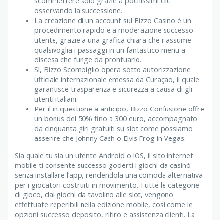
scommettere solo grazie a pochissimi clic
osservando la successione.
La creazione di un account sul Bizzo Casino è un
procedimento rapido e a moderazione successo
utente, grazie a una grafica chiara che riassume
qualsivoglia i passaggi in un fantastico menu a
discesa che funge da prontuario.
Sì, Bizzo Scompiglio opera sotto autorizzazione
ufficiale internazionale emessa da Curaçao, il quale
garantisce trasparenza e sicurezza a causa di gli
utenti italiani.
Per il in questione a anticipo, Bizzo Confusione offre
un bonus del 50% fino a 300 euro, accompagnato
da cinquanta giri gratuiti su slot come possiamo
asserire che Johnny Cash o Elvis Frog in Vegas.
Sia quale tu sia un utente Android o iOS, il sito internet
mobile ti consente successo goderti i giochi da casinò
senza installare l’app, rendendola una comoda alternativa
per i giocatori costruiti in movimento. Tutte le categorie
di gioco, dai giochi da tavolino alle slot, vengono
effettuate reperibili nella edizione mobile, così come le
opzioni successo deposito, ritiro e assistenza clienti. La