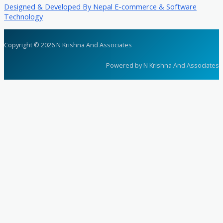
Designed & Developed By Nepal E-commerce & Software
Technology
Copyright © 2026 N Krishna And Associates
Powered by N Krishna And Associates