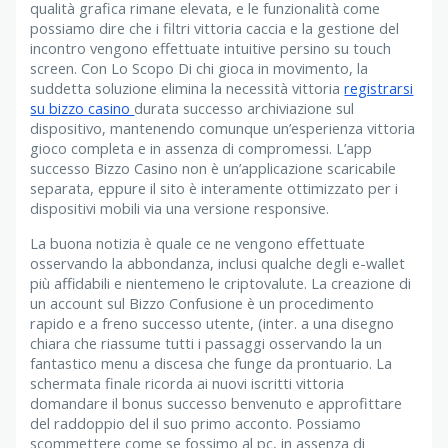
qualità grafica rimane elevata, e le funzionalità come
possiamo dire che i filtri vittoria caccia e la gestione del
incontro vengono effettuate intuitive persino su touch
screen. Con Lo Scopo Di chi gioca in movimento, la
suddetta soluzione elimina la necessità vittoria
registrarsi
su bizzo casino
durata successo archiviazione sul
dispositivo, mantenendo comunque un’esperienza vittoria
gioco completa e in assenza di compromessi. L’app
successo Bizzo Casino non è un’applicazione scaricabile
separata, eppure il sito è interamente ottimizzato per i
dispositivi mobili via una versione responsive.
La buona notizia è quale ce ne vengono effettuate
osservando la abbondanza, inclusi qualche degli e-wallet
più affidabili e nientemeno le criptovalute. La creazione di
un account sul Bizzo Confusione è un procedimento
rapido e a freno successo utente, (inter. a una disegno
chiara che riassume tutti i passaggi osservando la un
fantastico menu a discesa che funge da prontuario. La
schermata finale ricorda ai nuovi iscritti vittoria
domandare il bonus successo benvenuto e approfittare
del raddoppio del il suo primo acconto. Possiamo
scommettere come se fossimo al pc, in assenza di