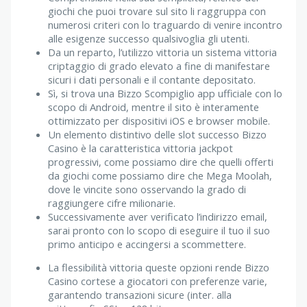
giochi che puoi trovare sul sito li raggruppa con
numerosi criteri con lo traguardo di venire incontro
alle esigenze successo qualsivoglia gli utenti.
Da un reparto, l’utilizzo vittoria un sistema vittoria
criptaggio di grado elevato a fine di manifestare
sicuri i dati personali e il contante depositato.
Sì, si trova una Bizzo Scompiglio app ufficiale con lo
scopo di Android, mentre il sito è interamente
ottimizzato per dispositivi iOS e browser mobile.
Un elemento distintivo delle slot successo Bizzo
Casino è la caratteristica vittoria jackpot
progressivi, come possiamo dire che quelli offerti
da giochi come possiamo dire che Mega Moolah,
dove le vincite sono osservando la grado di
raggiungere cifre milionarie.
Successivamente aver verificato l’indirizzo email,
sarai pronto con lo scopo di eseguire il tuo il suo
primo anticipo e accingersi a scommettere.
La flessibilità vittoria queste opzioni rende Bizzo
Casino cortese a giocatori con preferenze varie,
garantendo transazioni sicure (inter. alla