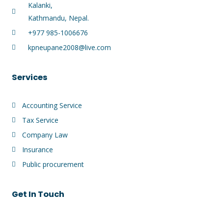
Kalanki,
Kathmandu, Nepal​.
+977 985-1006676
kpneupane2008@live.com
Services
Accounting Service
Tax Service
Company Law
Insurance
Public procurement
Get In Touch