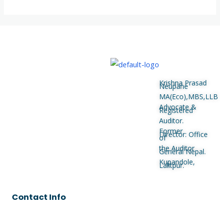
Krishna Prasad
Neupane
MA(Eco),MBS,LLB
Advocate &
Registered
Auditor.
Former
Director: Office
of
the Auditor
General Nepal.
Kupandole,
Lalitpur.
Contact Info