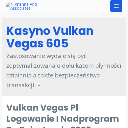
Kasyno Vulkan
Vegas 605
Zastosowanie wydaje się być
zoptymalizowana u dołu kątem płynności
działania a także bezpieczeństwa
transakcji. –
Vulkan Vegas Pl
Logowanie I Nadprogram