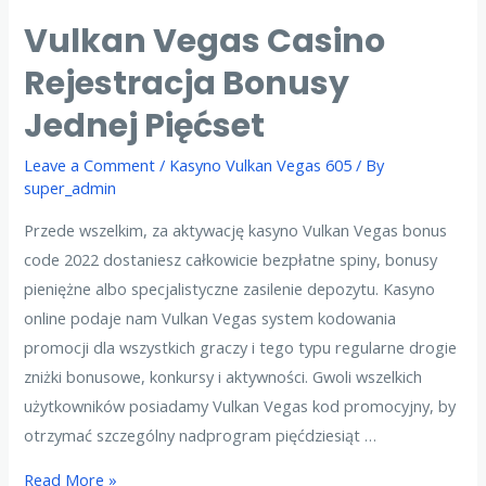
Vulkan Vegas Casino ️
Rejestracja️ Bonusy
Jednej Pięćset
Leave a Comment
/
Kasyno Vulkan Vegas 605
/ By
super_admin
Przede wszelkim, za aktywację kasyno Vulkan Vegas bonus
code 2022 dostaniesz całkowicie bezpłatne spiny, bonusy
pieniężne albo specjalistyczne zasilenie depozytu. Kasyno
online podaje nam Vulkan Vegas system kodowania
promocji dla wszystkich graczy i tego typu regularne drogie
zniżki bonusowe, konkursy i aktywności. Gwoli wszelkich
użytkowników posiadamy Vulkan Vegas kod promocyjny, by
otrzymać szczególny nadprogram pięćdziesiąt …
Read More »