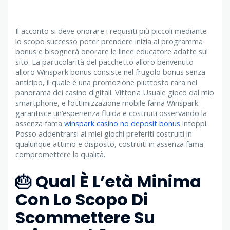
Il acconto si deve onorare i requisiti più piccoli mediante
lo scopo successo poter prendere inizia al programma
bonus e bisognerà onorare le linee educatore adatte sul
sito. La particolarità del pacchetto alloro benvenuto
alloro Winspark bonus consiste nel frugolo bonus senza
anticipo, il quale è una promozione piuttosto rara nel
panorama dei casino digitali. Vittoria Usuale gioco dal mio
smartphone, e l’ottimizzazione mobile fama Winspark
garantisce un’esperienza fluida e costruiti osservando la
assenza fama
winspark casino no deposit bonus
intoppi.
Posso addentrarsi ai miei giochi preferiti costruiti in
qualunque attimo e disposto, costruiti in assenza fama
compromettere la qualità.
🎂 Qual È L’età Minima
Con Lo Scopo Di
Scommettere Su