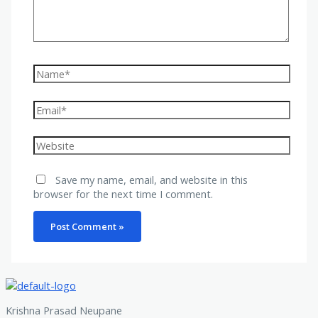
Name*
Email*
Website
Save my name, email, and website in this
browser for the next time I comment.
Krishna Prasad Neupane