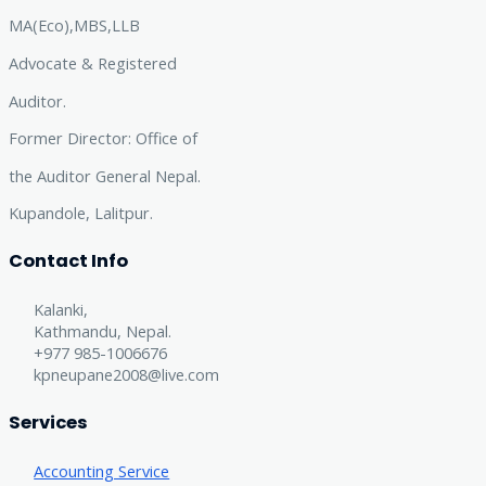
MA(Eco),MBS,LLB
Advocate & Registered
Auditor.
Former Director: Office of
the Auditor General Nepal.
Kupandole, Lalitpur.
Contact Info
Kalanki,
Kathmandu, Nepal​.
+977 985-1006676
kpneupane2008@live.com
Services
Accounting Service