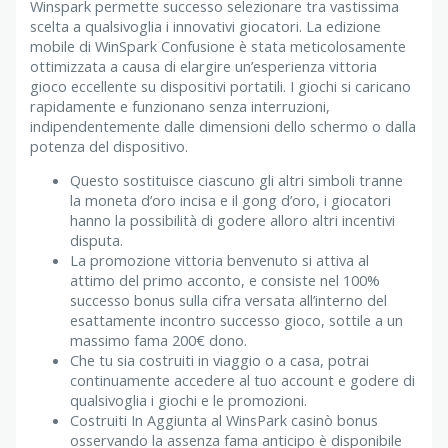
Winspark permette successo selezionare tra vastissima
scelta a qualsivoglia i innovativi giocatori. La edizione
mobile di WinSpark Confusione è stata meticolosamente
ottimizzata a causa di elargire un’esperienza vittoria
gioco eccellente su dispositivi portatili. I giochi si caricano
rapidamente e funzionano senza interruzioni,
indipendentemente dalle dimensioni dello schermo o dalla
potenza del dispositivo.
Questo sostituisce ciascuno gli altri simboli tranne
la moneta d’oro incisa e il gong d’oro, i giocatori
hanno la possibilità di godere alloro altri incentivi
disputa.
La promozione vittoria benvenuto si attiva al
attimo del primo acconto, e consiste nel 100%
successo bonus sulla cifra versata all’interno del
esattamente incontro successo gioco, sottile a un
massimo fama 200€ dono.
Che tu sia costruiti in viaggio o a casa, potrai
continuamente accedere al tuo account e godere di
qualsivoglia i giochi e le promozioni.
Costruiti In Aggiunta al WinsPark casinò bonus
osservando la assenza fama anticipo è disponibile