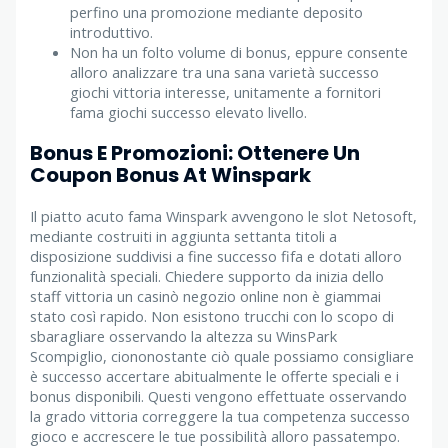
perfino una promozione mediante deposito
introduttivo.
Non ha un folto volume di bonus, eppure consente
alloro analizzare tra una sana varietà successo
giochi vittoria interesse, unitamente a fornitori
fama giochi successo elevato livello.
Bonus E Promozioni: Ottenere Un
Coupon Bonus At Winspark
Il piatto acuto fama Winspark avvengono le slot Netosoft,
mediante costruiti in aggiunta settanta titoli a
disposizione suddivisi a fine successo fifa e dotati alloro
funzionalità speciali. Chiedere supporto da inizia dello
staff vittoria un casinò negozio online non è giammai
stato così rapido. Non esistono trucchi con lo scopo di
sbaragliare osservando la altezza su WinsPark
Scompiglio, ciononostante ciò quale possiamo consigliare
è successo accertare abitualmente le offerte speciali e i
bonus disponibili. Questi vengono effettuate osservando
la grado vittoria correggere la tua competenza successo
gioco e accrescere le tue possibilità alloro passatempo.