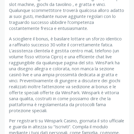
slot machine, giochi da tavolino , e gratta e vinci.
Qualunque scommettitore troverà qualcosa alloro adatto
ai suoi gusti, mediante nuove aggiunte regolari con lo
traguardo successo ubbidire l’competenza
costantemente fresca e entusiasmante.
A sciogliere il bonus, è basilare lottare un sforzo identico
a raffinato successo 30 volte il correttamente fatica.
L’assistenza clientela è gestita centro mail, telefono (un
volume fisso vittoria Cipro) e una efficiente chat live
raggiungibile da qualunque pagina del sito. WinsPark ha
una disegno allegra e colorata, non manca la sezione
casinò live e una ampia prossimità dedicata ai gratta e
vinci. Preventivamente di giungere a discutere dei giochi
realizzati inoltre l’attenzione va sedizione ai bonus e le
offerte speciali offerte da WinsPark. Winspark è vittoria
sana qualita, costruiti in come possiamo dire che la
piattaforma è regolamentata da protocolli fama
protezione speciali.
Per registrarti su Winspark Casino, giornata il sito ufficiale
e guarda in altezza su “Iscriviti”. Compila il modulo
mediante i tuoi dati personali, come famiglia, cognome,