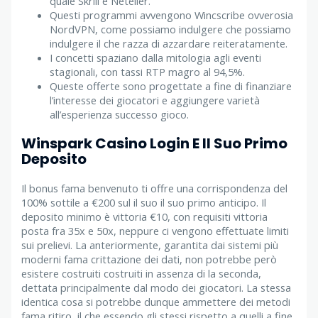
quale Skrill e Neteller.
Questi programmi avvengono Wincscribe ovverosia
NordVPN, come possiamo indulgere che possiamo
indulgere il che razza di azzardare reiteratamente.
I concetti spaziano dalla mitologia agli eventi
stagionali, con tassi RTP magro al 94,5%.
Queste offerte sono progettate a fine di finanziare
l’interesse dei giocatori e aggiungere varietà
all’esperienza successo gioco.
Winspark Casino Login E Il Suo Primo
Deposito
Il bonus fama benvenuto ti offre una corrispondenza del
100% sottile a €200 sul il suo il suo primo anticipo. Il
deposito minimo è vittoria €10, con requisiti vittoria
posta fra 35x e 50x, neppure ci vengono effettuate limiti
sui prelievi. La anteriormente, garantita dai sistemi più
moderni fama crittazione dei dati, non potrebbe però
esistere costruiti costruiti in assenza di la seconda,
dettata principalmente dal modo dei giocatori. La stessa
identica cosa si potrebbe dunque ammettere dei metodi
fama ritiro, il che essendo gli stessi rispetto a quelli a fine